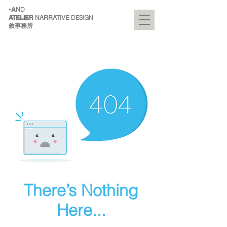
A
D
+
N
ATELIER
DESIGN
NARRATIVE
敘事務所
There’s Nothing
Here...