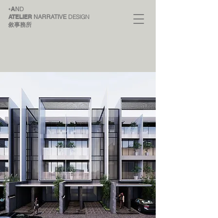
A
D
+
N
ATELIER
DESIGN
NARRATIVE
敘事務所