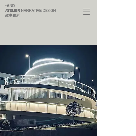
A
D
+
N
ATELIER
DESIGN
NARRATIVE
敘事務所