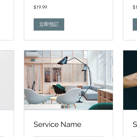
19.99
19
$19.99
$
新
新
台
台
幣
幣
立即預訂
Service Name
S