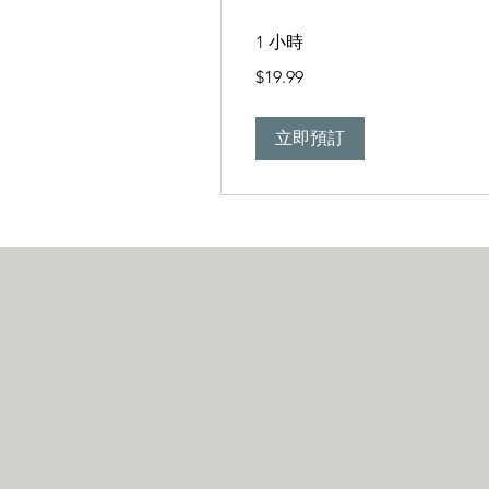
1 小時
19.99
$19.99
新
台
幣
立即預訂