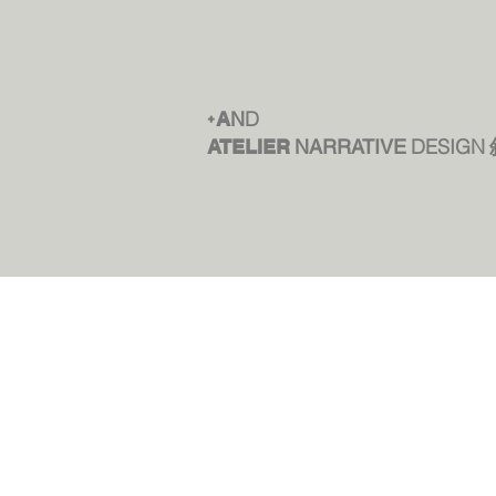
D
+
A
N
DESIGN
ATELIER
NARRATIVE