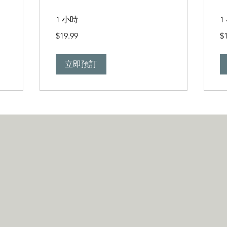
1 小時
1
19.99
19
$19.99
$
新
新
台
台
幣
幣
立即預訂